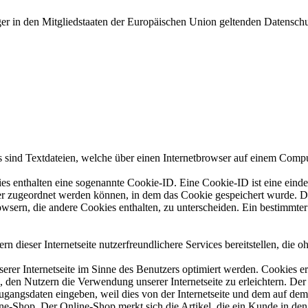
ger in den Mitgliedstaaten der Europäischen Union geltenden Datensch
 sind Textdateien, welche über einen Internetbrowser auf einem Comp
es enthalten eine sogenannte Cookie-ID. Eine Cookie-ID ist eine einde
r zugeordnet werden können, in dem das Cookie gespeichert wurde. Die
owsern, die andere Cookies enthalten, zu unterscheiden. Ein bestimmte
dieser Internetseite nutzerfreundlichere Services bereitstellen, die 
erer Internetseite im Sinne des Benutzers optimiert werden. Cookies er
 den Nutzern die Verwendung unserer Internetseite zu erleichtern. Der 
ne Zugangsdaten eingeben, weil dies von der Internetseite und dem au
ne-Shop. Der Online-Shop merkt sich die Artikel, die ein Kunde in den 