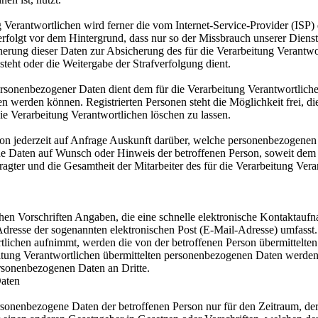
ung Verantwortlichen wird ferner die vom Internet-Service-Provider (IS
erfolgt vor dem Hintergrund, dass nur so der Missbrauch unserer Diens
herung dieser Daten zur Absicherung des für die Verarbeitung Verantwor
esteht oder die Weitergabe der Strafverfolgung dient.
ersonenbezogener Daten dient dem für die Verarbeitung Verantwortliche
ten werden können. Registrierten Personen steht die Möglichkeit frei,
ie Verarbeitung Verantwortlichen löschen zu lassen.
rson jederzeit auf Anfrage Auskunft darüber, welche personenbezogenen 
ene Daten auf Wunsch oder Hinweis der betroffenen Person, soweit dem
agter und die Gesamtheit der Mitarbeiter des für die Verarbeitung Ve
ichen Vorschriften Angaben, die eine schnelle elektronische Kontakta
resse der sogenannten elektronischen Post (E-Mail-Adresse) umfasst. 
tlichen aufnimmt, werden die von der betroffenen Person übermittelte
arbeitung Verantwortlichen übermittelten personenbezogenen Daten werd
ersonenbezogenen Daten an Dritte.
aten
ersonenbezogene Daten der betroffenen Person nur für den Zeitraum, der