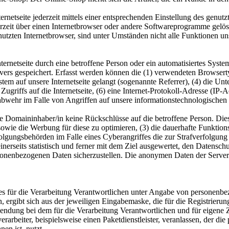
rnetseite jederzeit mittels einer entsprechenden Einstellung des genu
erzeit über einen Internetbrowser oder andere Softwareprogramme gelösc
utzten Internetbrowser, sind unter Umständen nicht alle Funktionen uns
Internetseite durch eine betroffene Person oder ein automatisiertes Sy
rvers gespeichert. Erfasst werden können die (1) verwendeten Browser
ystem auf unsere Internetseite gelangt (sogenannte Referrer), (4) die U
Zugriffs auf die Internetseite, (6) eine Internet-Protokoll-Adresse (IP-
abwehr im Falle von Angriffen auf unsere informationstechnologischen
e Domaininhaber/in keine Rückschlüsse auf die betroffene Person. Dies
ite sowie die Werbung für diese zu optimieren, (3) die dauerhafte Funkt
rfolgungsbehörden im Falle eines Cyberangriffes die zur Strafverfolgu
erseits statistisch und ferner mit dem Ziel ausgewertet, den Datensc
ersonenbezogenen Daten sicherzustellen. Die anonymen Daten der Server
te des für die Verarbeitung Verantwortlichen unter Angabe von persone
n, ergibt sich aus der jeweiligen Eingabemaske, die für die Registrier
endung bei dem für die Verarbeitung Verantwortlichen und für eigene 
arbeiter, beispielsweise einen Paketdienstleister, veranlassen, der die
en ist, nutzt.