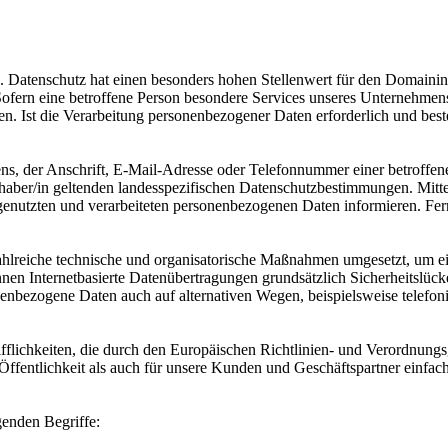
on. Datenschutz hat einen besonders hohen Stellenwert für den Domainin
fern eine betroffene Person besondere Services unseres Unternehmens
. Ist die Verarbeitung personenbezogener Daten erforderlich und beste
, der Anschrift, E-Mail-Adresse oder Telefonnummer einer betroffenen
ber/in geltenden landesspezifischen Datenschutzbestimmungen. Mitte
enutzten und verarbeiteten personenbezogenen Daten informieren. Fern
zahlreiche technische und organisatorische Maßnahmen umgesetzt, um ein
en Internetbasierte Datenübertragungen grundsätzlich Sicherheitslücke
nenbezogene Daten auch auf alternativen Wegen, beispielsweise telefoni
ifflichkeiten, die durch den Europäischen Richtlinien- und Verordn
ffentlichkeit als auch für unsere Kunden und Geschäftspartner einfach
genden Begriffe: