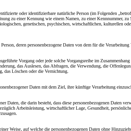
tifizierte oder identifizierbare natürliche Person (im Folgenden „betrof
uordnung zu einer Kennung wie einem Namen, zu einer Kennnummer, zu 
ischen, genetischen, psychischen, wirtschaftlichen, kulturellen oder so
liche Person, deren personenbezogene Daten von dem für die Verarbeitung
en ausgeführte Vorgang oder jede solche Vorgangsreihe im Zusammenhang
nderung, das Auslesen, das Abfragen, die Verwendung, die Offenlegun
g, das Löschen oder die Vernichtung.
sonenbezogener Daten mit dem Ziel, ihre künftige Verarbeitung einzus
gener Daten, die darin besteht, dass diese personenbezogenen Daten ve
üglich Arbeitsleistung, wirtschaftlicher Lage, Gesundheit, persönlicher
rzusagen.
einer Weise, auf welche die personenbezogenen Daten ohne Hinzuziehun