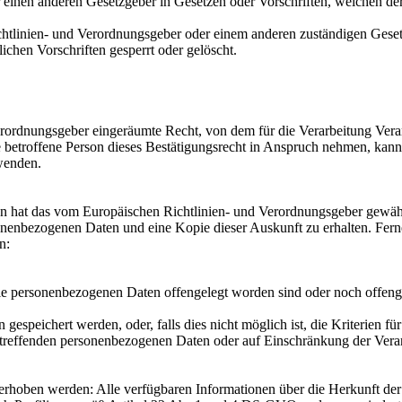
einen anderen Gesetzgeber in Gesetzen oder Vorschriften, welchen der 
chtlinien- und Verordnungsgeber oder einem anderen zuständigen Geset
chen Vorschriften gesperrt oder gelöscht.
rordnungsgeber eingeräumte Recht, von dem für die Verarbeitung Veran
betroffene Person dieses Bestätigungsrecht in Anspruch nehmen, kann s
 wenden.
n hat das vom Europäischen Richtlinien- und Verordnungsgeber gewährt
sonenbezogenen Daten und eine Kopie dieser Auskunft zu erhalten. Fern
n:
 personenbezogenen Daten offengelegt worden sind oder noch offengel
gespeichert werden, oder, falls dies nicht möglich ist, die Kriterien fü
etreffenden personenbezogenen Daten oder auf Einschränkung der Verar
erhoben werden: Alle verfügbaren Informationen über die Herkunft de